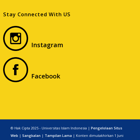
Stay Connected With US
Instagram
Facebook
© Hak Cipta 2025 - Universitas Islam Indonesia |
Pengelolaan Situs
Web
|
Sangkalan
|
Tampilan Lama
| Konten dimutakhirkan 1 Juni