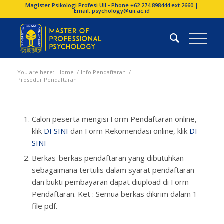
Magister Psikologi Profesi UII - Phone +62 274 898444 ext 2660 |
Email: psychology@uii.ac.id
You are here:
Home
/
Info Pendaftaran
/
Prosedur Pendaftaran
Calon peserta mengisi Form Pendaftaran online,
klik
DI SINI
dan Form Rekomendasi online, klik
DI
SINI
Berkas-berkas pendaftaran yang dibutuhkan
sebagaimana tertulis dalam syarat pendaftaran
dan bukti pembayaran dapat diupload di Form
Pendaftaran. Ket : Semua berkas dikirim dalam 1
file pdf.