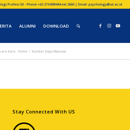
logi Profesi UII - Phone +62 274 898444 ext 2660 | Email: psychology@uii.ac.id
ERITA
ALUMNI
DOWNLOAD
 are here:
Home
/
Sumber Daya Manusia
Stay Connected With US