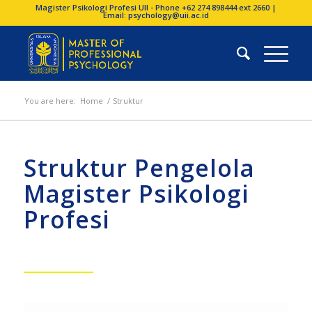
Magister Psikologi Profesi UII - Phone +62 274 898444 ext 2660 |
Email: psychology@uii.ac.id
You are here:
Home
/
Struktur
Struktur Pengelola
Magister Psikologi
Profesi